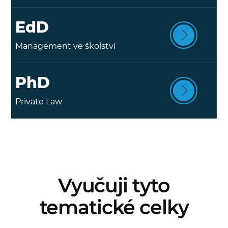
EdD
Management ve školství
PhD
Private Law
Vyučuji tyto
tematické celky