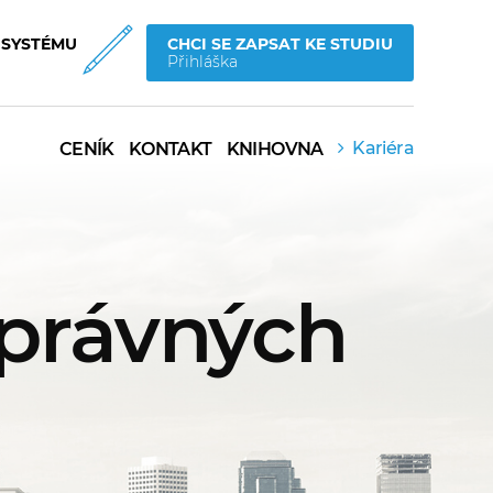
 SYSTÉMU
CHCI SE ZAPSAT KE STUDIU
Přihláška
Kariéra
CENÍK
KONTAKT
KNIHOVNA
právných