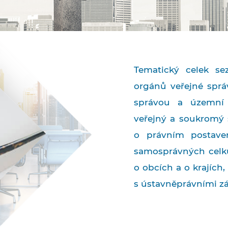
Tematický celek se
orgánů veřejné sprá
správou a územní
veřejný a soukromý s
o právním postave
samosprávných celků
o obcích a o krajích
s ústavněprávními zá