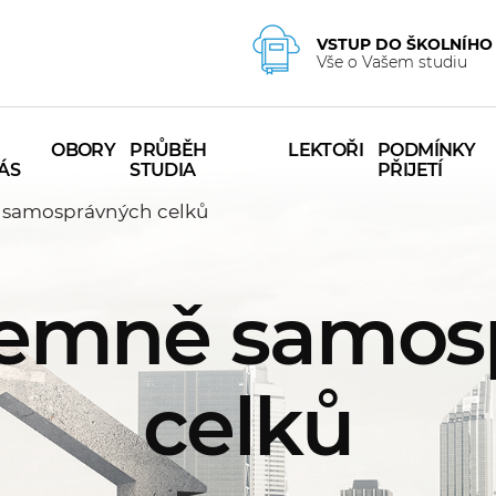
VSTUP DO ŠKOLNÍHO
Vše o Vašem studiu
OBORY
PRŮBĚH
LEKTOŘI
PODMÍNKY
ÁS
STUDIA
PŘIJETÍ
 samosprávných celků
zemně samos
celků