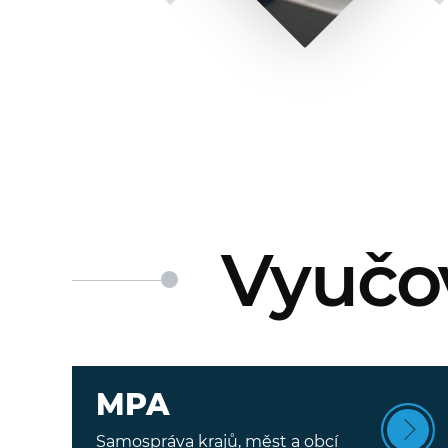
Vyučo
MPA
Samospráva krajů, měst a obcí