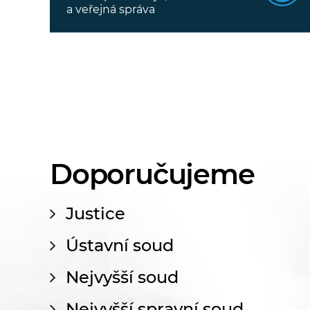
a veřejná správa
Doporučujeme
Justice
Ústavní soud
Nejvyšší soud
Nejvyšší spravní soud