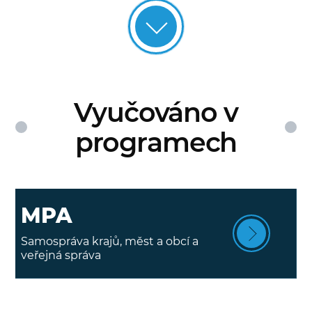
Vyučováno v
programech
MPA
Samospráva krajů, měst a obcí a
veřejná správa