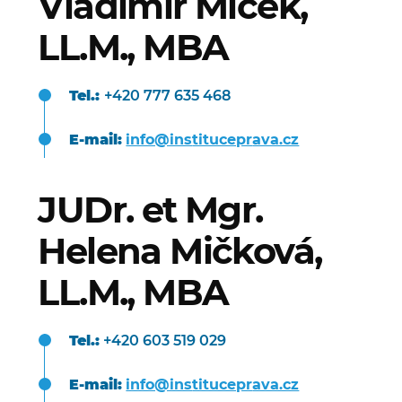
Vladimír Miček,
LL.M., MBA
Tel.:
+420 777 635 468
E-mail:
info@ins
titucepr
ava.cz
JUDr. et Mgr.
Helena Mičková,
LL.M., MBA
Tel.:
+420 603 519 029
E-mail:
info@ins
titucepr
ava.cz