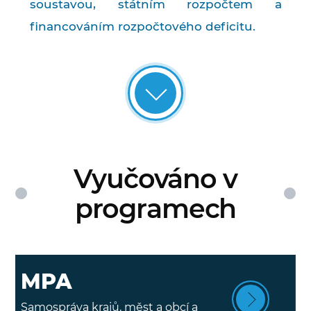
soustavou, státním rozpočtem a
financováním rozpočtového deficitu.
Vyučováno v
programech
MPA
Samospráva krajů, měst a obcí a