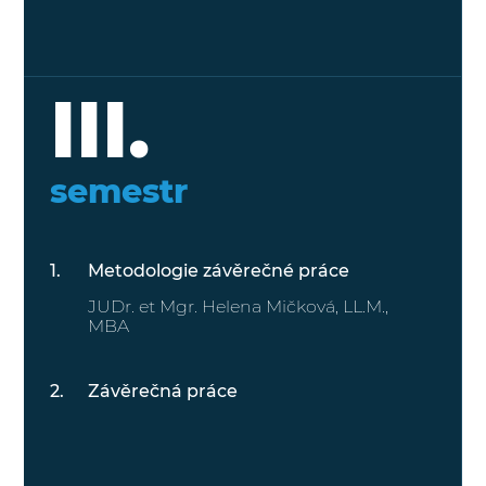
III.
semestr
Metodologie závěrečné práce
JUDr. et Mgr. Helena Mičková, LL.M.,
MBA
Závěrečná práce