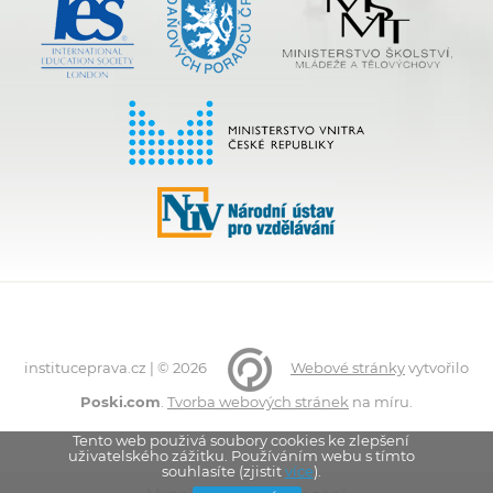
instituceprava.cz | © 2026
Webové stránky
vytvořilo
Poski.com
.
Tvorba webových stránek
na míru.
Tento web použivá soubory cookies ke zlepšení
uživatelského zážitku. Používáním webu s tímto
souhlasíte (zjistit
více
).