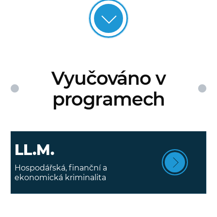
Vyučováno v
programech
LL.M.
Hospodářská, finanční a
ekonomická kriminalita