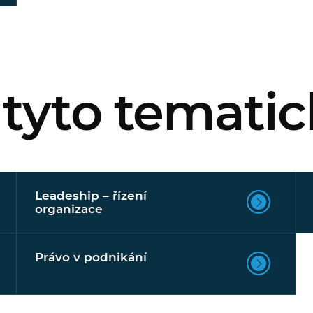
 tyto tematic
Leadeship – řízení
organizace
Právo v podnikání