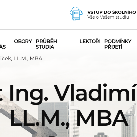
VSTUP DO ŠKOLNÍHO
Vše o Vašem studiu
OBORY
PRŮBĚH
LEKTOŘI
PODMÍNKY
ÁS
STUDIA
PŘIJETÍ
Miček, LL.M., MBA
t Ing. Vladimí
LL.M., MBA