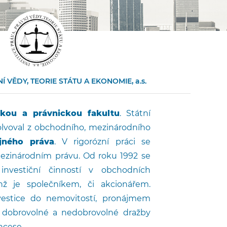
Í VĚDY, TEORIE STÁTU A EKONOMIE, a.s.
kou a právnickou fakultu
. Státní
olvoval z obchodního, mezinárodního
jného práva
. V rigorózní práci se
ezinárodním právu. Od roku 1992 se
nvestiční činností v obchodních
hž je společníkem, či akcionářem.
nvestice do nemovitostí, pronájmem
e dobrovolné a nedobrovolné dražby
ncese.