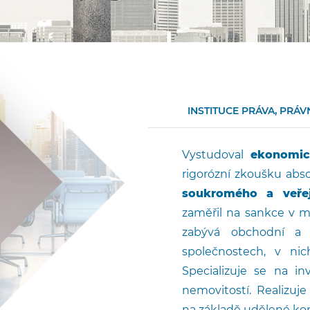
INSTITUCE PRÁVA, PRÁVN
Vystudoval
ekonomic
rigorózní zkoušku abs
soukromého a veře
zaměřil na sankce v m
zabývá obchodní a i
společnostech, v nic
Specializuje se na i
nemovitostí. Realizuj
na základě udělené ko