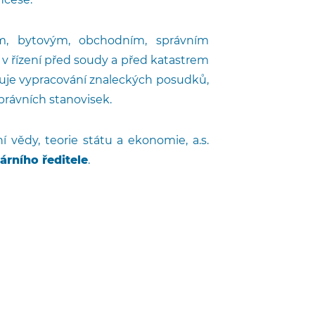
m, bytovým, obchodním, správním
v řízení před soudy a před katastrem
uje vypracování znaleckých posudků,
rávních stanovisek.
ní vědy, teorie státu a ekonomie, a.s.
árního ředitele
.