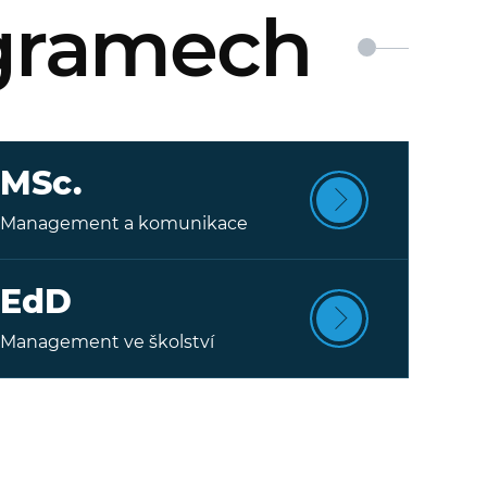
ogramech
MSc.
Management a komunikace
EdD
Management ve školství