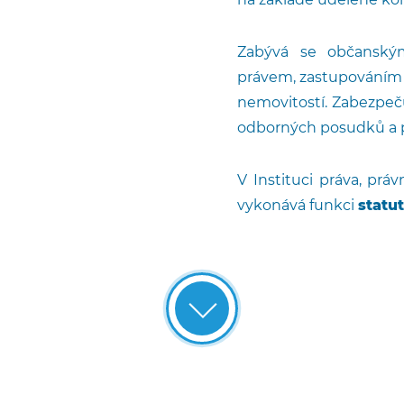
Zabývá se občanský
právem, zastupováním 
nemovitostí. Zabezpeč
odborných posudků a p
V Instituci práva, práv
vykonává funkci
statut