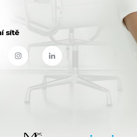
í sítě