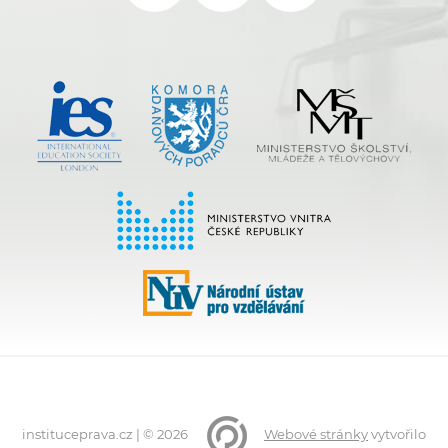
instituceprava.cz | © 2026
Webové stránky
vytvořilo