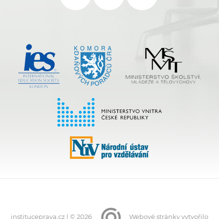
instituceprava.cz | © 2026
Webové stránky
vytvořilo