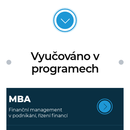
Vyučováno v
programech
MBA
Finanční management
v podnikání, řízení financí