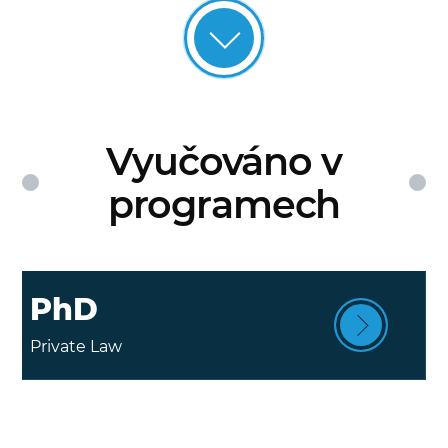
Vyučováno v
programech
PhD
Private Law