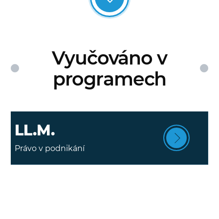
Vyučováno v
programech
LL.M.
Právo v podnikání