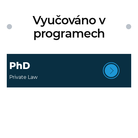
Vyučováno v
programech
PhD
Private Law