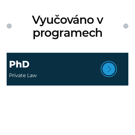
Vyučováno v
programech
PhD
Private Law