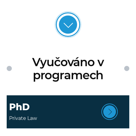
Vyučováno v
programech
PhD
Private Law