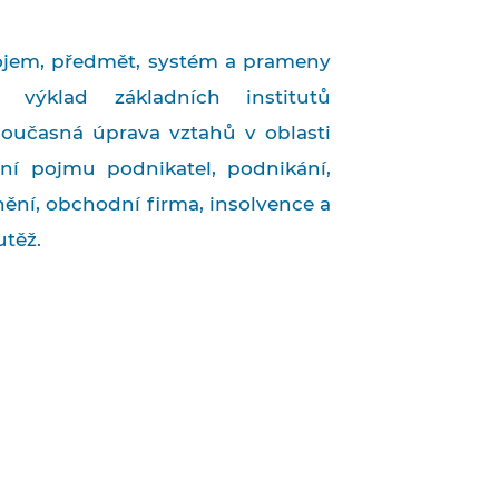
ojem, předmět, systém a prameny
 výklad základních institutů
oučasná úprava vztahů v oblasti
ní pojmu podnikatel, podnikání,
ění, obchodní firma, insolvence a
utěž.