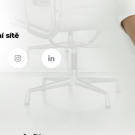
í sítě