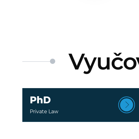
Vyučo
PhD
Private Law