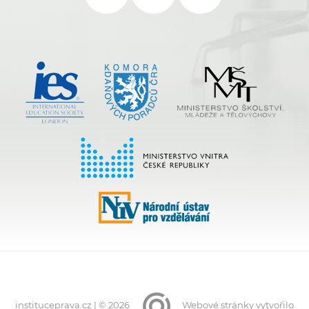
instituceprava.cz | © 2026
Webové stránky
vytvořilo