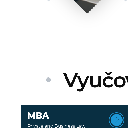
Vyučo
MBA
Private and Business Law