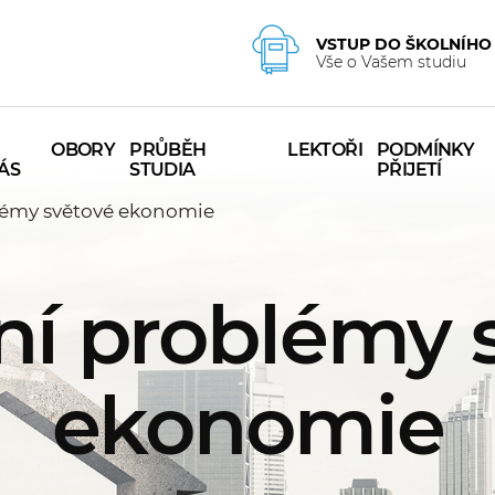
VSTUP DO ŠKOLNÍHO
Vše o Vašem studiu
OBORY
PRŮBĚH
LEKTOŘI
PODMÍNKY
ÁS
STUDIA
PŘIJETÍ
lémy světové ekonomie
ní problémy 
ekonomie