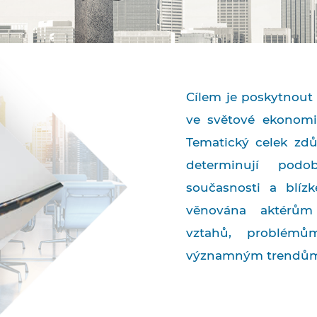
Cílem je poskytnout 
ve světové ekonomi
Tematický celek zdů
determinují pod
současnosti a blíz
věnována aktérům
vztahů, problémů
významným trendů