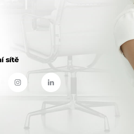
í sítě