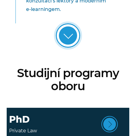
konzultací s lektory a moderním
e-learningem.
Studijní programy
oboru
PhD
Private Law