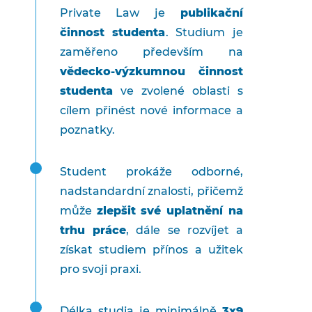
Private Law je
publikační
činnost studenta
. Studium je
zaměřeno především na
vědecko-výzkumnou činnost
studenta
ve zvolené oblasti s
cílem přinést nové informace a
poznatky.
Student prokáže odborné,
nadstandardní znalosti, přičemž
může
zlepšit své uplatnění na
trhu práce
, dále se rozvíjet a
získat studiem přínos a užitek
pro svoji praxi.
Délka studia je minimálně
3x9