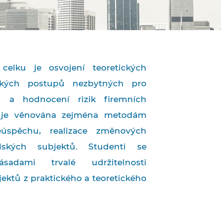
celku je osvojení teoretických
ckých postupů nezbytných pro
ýzu a hodnocení rizik firemních
t je věnována zejména metodám
eúspěchu, realizace změnových
lských subjektů. Studenti se
adami trvalé udržitelnosti
ektů z praktického a teoretického