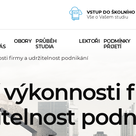
VSTUP DO ŠKOLNÍHO
Vše o Vašem studiu
OBORY
PRŮBĚH
LEKTOŘI
PODMÍNKY
ÁS
STUDIA
PŘIJETÍ
sti firmy a udržitelnost podnikání
 výkonnosti 
itelnost podn