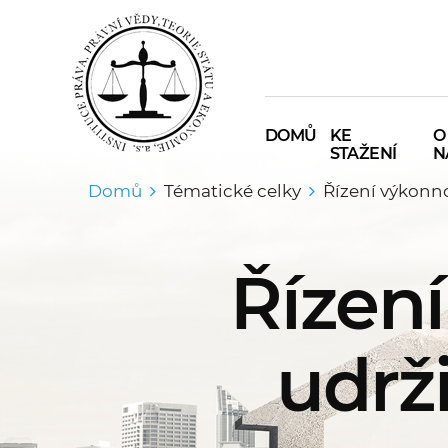
DOMŮ
KE
O
STAŽENÍ
N
Domů
Tématické celky
Řízení výkonno
Řízení
udrž