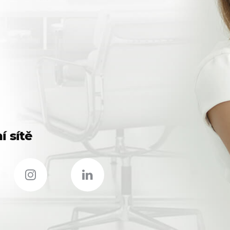
í sítě