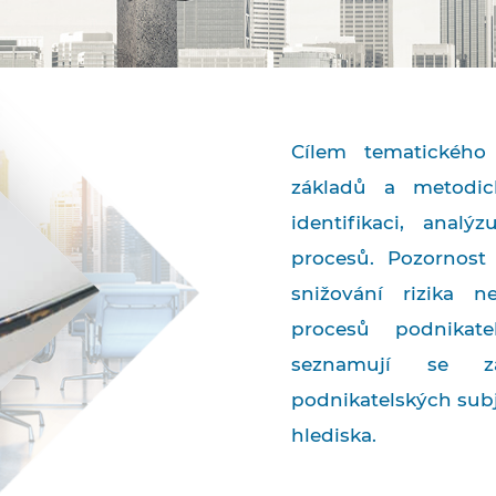
Cílem tematického 
základů a metodi
identifikaci, anal
procesů. Pozornos
snižování rizika n
procesů podnikate
seznamují se zás
podnikatelských subj
hlediska.