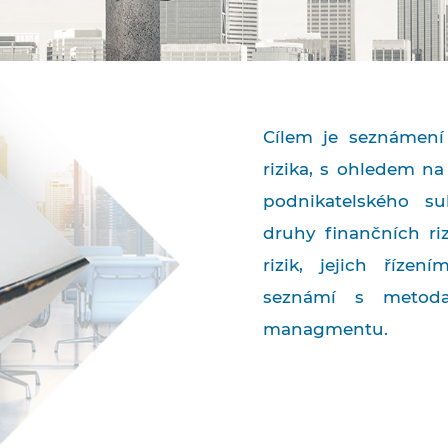
Cílem je seznámení
rizika, s ohledem n
podnikatelského su
druhy finančních ri
rizik, jejich říze
seznámí s metoda
managmentu.