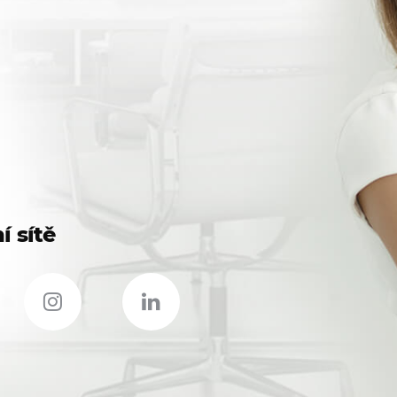
í sítě