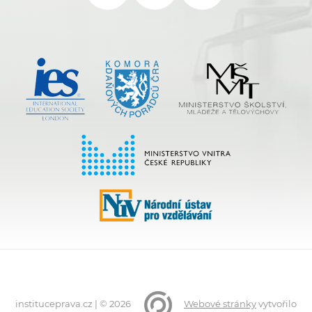
instituceprava.cz | © 2026
Webové stránky
vytvořilo