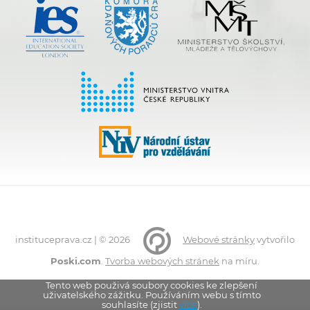
instituceprava.cz | © 2026
Webové stránky
vytvořilo
Poski.com
.
Tvorba webových stránek
na míru.
Tento web použivá soubory cookies ke zlepšení
uživatelského zážitku. Používáním webu s tímto
souhlasíte (zjistit
více
).